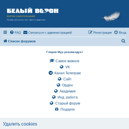
FAQ
Связаться с администрацией
Регистрация
Вход
П
Список форумов
о
Глория Мур рекомендует
и
Самое важное
с
VK
к
Канал Телеграм
Сайт
Орден
Академия
Инд. работа
Старый форум
Подарок
Удалить cookies