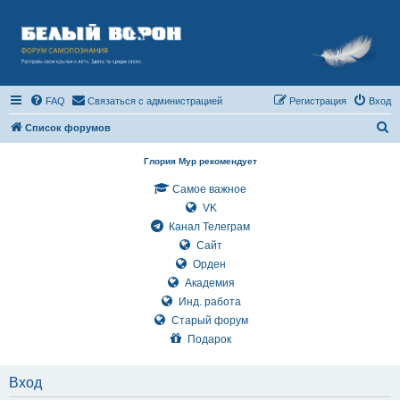
FAQ
Связаться с администрацией
Регистрация
Вход
П
Список форумов
о
Глория Мур рекомендует
и
Самое важное
с
VK
к
Канал Телеграм
Сайт
Орден
Академия
Инд. работа
Старый форум
Подарок
Вход