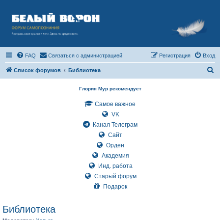
FAQ
Связаться с администрацией
Регистрация
Вход
П
Список форумов
Библиотека
о
Глория Мур рекомендует
и
Самое важное
с
VK
к
Канал Телеграм
Сайт
Орден
Академия
Инд. работа
Старый форум
Подарок
Библиотека